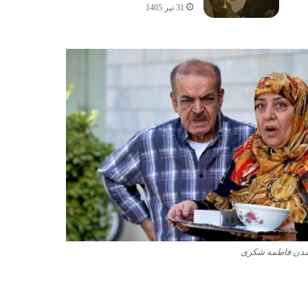
31 تیر 1405
دن فاطمه شکری