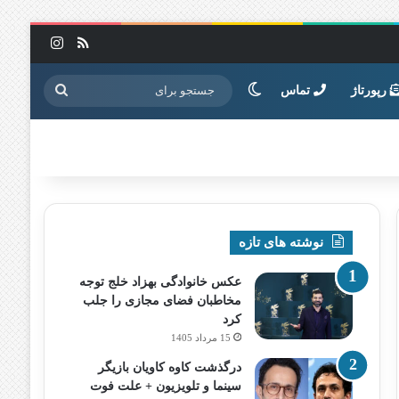
خوراک
اینستاگرا
تغییر پوسته
جستجو
رپورتاژ
تماس
برای
نوشته های تازه
عکس خانوادگی بهزاد خلج توجه
مخاطبان فضای مجازی را جلب
کرد
15 مرداد 1405
درگذشت کاوه کاویان بازیگر
سینما و تلویزیون + علت فوت