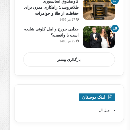
گاوصندوق آسانسوری
طلافروشی؛ راهکاری مدرن برای
حفاظت از طلا و جواهرات
27 تیر 1405
جدایی جورج و امل کلونی شایعه
است یا واقعیت؟
25 تیر 1405
بارگذاری بیشتر
لینک دوستان
مبل ال