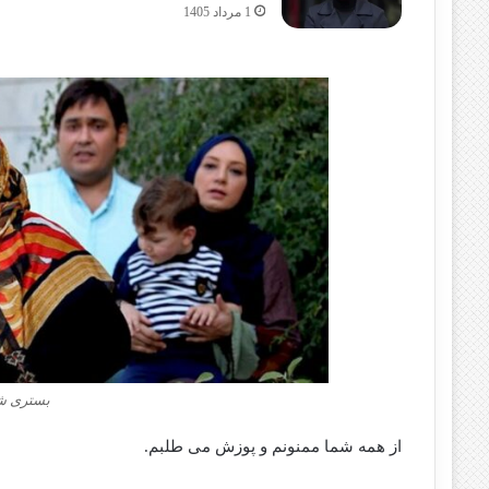
1 مرداد 1405
بستری ش
از همه شما ممنونم و پوزش می‌ طلبم.