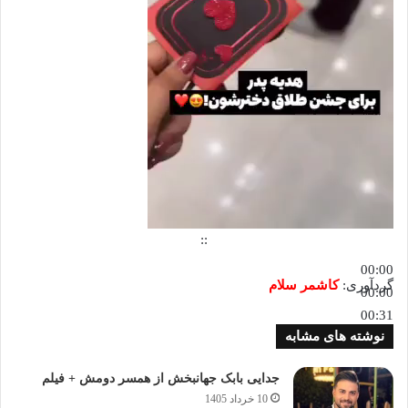
::
00:00
گردآوری:
کاشمر سلام
00:00
00:31
نوشته های مشابه
جدایی بابک جهانبخش از همسر دومش + فیلم
10 خرداد 1405