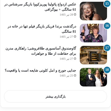
عکس ازدواج پائولینا پوریزکووا بازیگر سرشناس در
61 سالگی + بیوگرافی
28 تیر 1405
درگذشت برندا فریکر بازیگر فیلم تنها در خانه در
81 سالگی
27 تیر 1405
گاوصندوق آسانسوری طلافروشی؛ راهکاری مدرن
برای حفاظت از طلا و جواهرات
27 تیر 1405
جدایی جورج و امل کلونی شایعه است یا واقعیت؟
25 تیر 1405
بارگذاری بیشتر