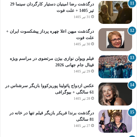
درگذشت رضا امینیان دستیار کارگردان سینما 29
تیر 1405 + علت فوت
31 تیر 1405
درگذشت میهن اعلا چهره پرداز پیشکسوت ایران +
علت فوت
30 تیر 1405
فیلم ویولن نوازی بیژن مرتضوی در مراسم ویژه
فینال جام جهانی 2026
29 تیر 1405
عکس ازدواج پائولینا پوریزکووا بازیگر سرشناس در
61 سالگی + بیوگرافی
28 تیر 1405
درگذشت برندا فریکر بازیگر فیلم تنها در خانه در
81 سالگی
27 تیر 1405