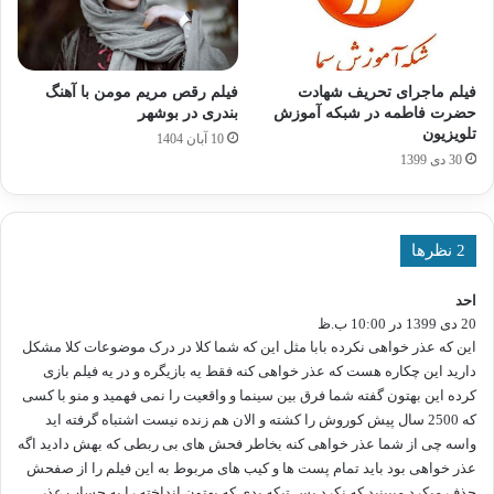
فیلم ماجرای تحریف شهادت
فیلم رقص مریم مومن با آهنگ
حضرت فاطمه در شبکه آموزش
بندری در بوشهر
تلویزیون
10 آبان 1404
30 دی 1399
‫2 نظرها
احد
گ
20 دی 1399 در 10:00 ب.ظ
ف
ت
این که عذر خواهی نکرده بابا مثل این که شما کلا در درک موضوعات کلا مشکل
:
دارید این چکاره هست که عذر خواهی کنه فقط یه بازیگره و در یه فیلم بازی
کرده این بهتون گفته شما فرق بین سینما و واقعیت را نمی فهمید و منو با کسی
که 2500 سال پیش کوروش را کشته و الان هم زنده نیست اشتباه گرفته اید
واسه چی از شما عذر خواهی کنه بخاطر فحش های بی ربطی که بهش دادید اگه
عذر خواهی بود باید تمام پست ها و کیب های مربوط به این فیلم را از صفحش
حذف میکرد میبینید که نکرد پس تیکه بدی که بهتون انداخته را به حساب عذر