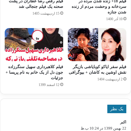
فیلم 18+ زنده شدن مرده در
فیلم رقص رضا عطاران در پشت‌
سردخانه و وحشت مردم از زنده
صحنه یک فیلم جنجالی شد
شدن جنازه
15 اردیبهشت 1405
10 آذر 1400
فیلم سفر ایاکو کوبایاشی بازیگر
فیلم کلاهبرداری سهیل سنگرزاده
نقش اوشین به کاشان + بیوگرافی
جون دل از یک خانم به نام پریسا +
جزئیات
2 اردیبهشت 1404
12 اسفند 1399
یک نظر
اکبر
گ
22 بهمن 1399 در 10:24 ب.ظ
ف