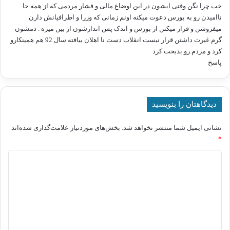
ت
خب چرا نگن وقتی ایشون در این اوضاع مالی و فشار مردمی که از همه جا
:
ناامیدن رو به بورس دعوت میکنه اونم زمانی که وزرا و اطرافیانش دارن
میفروشن و فرار میکنن از بورس و اندک پس اندازشون از بین میره . دمشون
گرم غیرت داشتن قرار نیست انقلاب دست نا اهلان بیافته سال 92 هم همینکارو
کرد و مردم رو بدبخت کرد
پاسخ
دیدگاهتان را بنویسید
نشانی ایمیل شما منتشر نخواهد شد.
بخش‌های موردنیاز علامت‌گذاری شده‌اند
*
د
ی
د
گ
ا