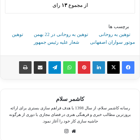
از مجموع
۱۳
رای
برچسب ها
توهین به روحانی
توهین به روحانی در 22 بهمن
توهین
موتور سواران اصفهانی
شعار علیه رئیس جمهور
لینکدین
پینترست
واتس آپ
تلگرام
اشتراک گذاری از طریق ایمیل
چاپ
کاشمر سلام
رسانه کاشمر سلام، از سال 1398 با هدف فراهم سازی بستری برای ارائه
بروزترین مطالب خبری و فرهنگی هنری در فضای مجازی با دوری از هرگونه
حاشیه سازی کار خود را آغاز نمود.
وبسایت
اینستاگرام