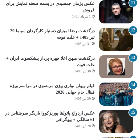
عکس پژمان جمشیدی در پشت صحنه نمایش برای
فروش
1 مرداد 1405
درگذشت رضا امینیان دستیار کارگردان سینما 29
تیر 1405 + علت فوت
31 تیر 1405
درگذشت میهن اعلا چهره پرداز پیشکسوت ایران +
علت فوت
30 تیر 1405
فیلم ویولن نوازی بیژن مرتضوی در مراسم ویژه
فینال جام جهانی 2026
29 تیر 1405
عکس ازدواج پائولینا پوریزکووا بازیگر سرشناس در
61 سالگی + بیوگرافی
28 تیر 1405