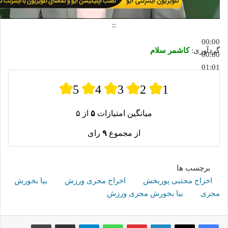
::
00:00
گردآوری:
کاشمر سلام
00:00
01:01
5
4
3
2
1
میانگین امتیازات
۵
از ۵
از مجموع
۹
رای
برچسب ها
اخراج مجتبی پوربخش
اخراج مجری ورزش
بیا بخورش
مجری
بیا بخورش مجری ورزش
لینکدین
پینترست
واتس آپ
تلگرام
اشتراک گذاری از طریق ایمیل
چاپ