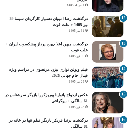
1 مرداد 1405
درگذشت رضا امینیان دستیار کارگردان سینما 29
تیر 1405 + علت فوت
31 تیر 1405
درگذشت میهن اعلا چهره پرداز پیشکسوت ایران +
علت فوت
30 تیر 1405
فیلم ویولن نوازی بیژن مرتضوی در مراسم ویژه
فینال جام جهانی 2026
29 تیر 1405
عکس ازدواج پائولینا پوریزکووا بازیگر سرشناس در
61 سالگی + بیوگرافی
28 تیر 1405
درگذشت برندا فریکر بازیگر فیلم تنها در خانه در
81 سالگی