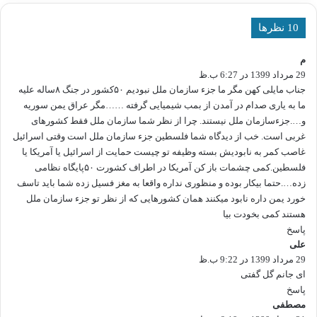
‫10 نظرها
م
گ
29 مرداد 1399 در 6:27 ب.ظ
ف
ت
جناب مایلی کهن مگر ما جزء سازمان ملل نبودیم ۵۰کشور در جنگ ۸ساله علیه
:
ما به یاری صدام در آمدن از بمب شیمیایی گرفته ……مگر عراق یمن سوریه
و….جزءسازمان ملل نیستند. چرا از نظر شما سازمان ملل فقط کشورهای
غربی است. خب از دیدگاه شما فلسطین جزء سازمان ملل است وقتی اسرائیل
غاصب کمر به نابودیش بسته وظیفه تو چیست حمایت از اسرائیل یا آمریکا یا
فلسطین.کمی چشمات باز کن آمریکا در اطراف کشورت ۵۰پایگاه نظامی
زده….حتما بیکار بوده و منظوری نداره واقعا به مغز فسیل زده شما باید تاسف
خورد یمن داره نابود میکنند همان کشورهایی که از نظر تو جزء سازمان ملل
هستند کمی بخودت بیا
پاسخ
علی
گ
29 مرداد 1399 در 9:22 ب.ظ
ف
ت
ای جانم گل گفتی
:
پاسخ
مصطفی
گ