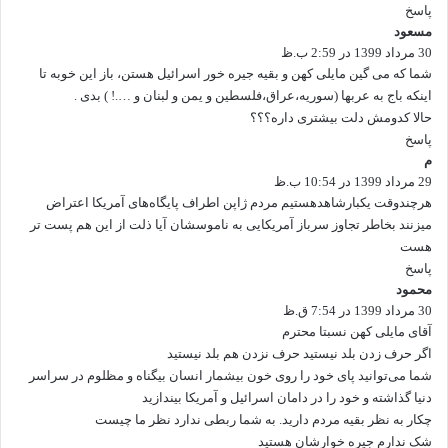
پاسخ
مسعود
گ
30 مرداد 1399 در 2:59 ب.ظ
ف
ت
شما که می گین مایلی کهن و بقیه جیره خور اسرائیل هستن، باز این خوبه تا
:
اینکه باج به عربها (سوریه،عراق،فلسطین و یمن و لبنان و ….! ) بدی .
حالا کدومش دلت بیشتری داره؟؟؟
پاسخ
م
گ
29 مرداد 1399 در 10:54 ب.ظ
ف
ت
هرچندوقت یکبارشاهدهستیم مردم ژاپن اطراف پایگاه‌های آمریکا اعتراض
:
میزنند بخاطر تجاوز سرباز آمریکایی به ناموسشان آیا ذلت از این هم پست تر
هست
پاسخ
محمود
گ
30 مرداد 1399 در 7:54 ق.ظ
ف
ت
آقای مایلی کهن نسبتا محترم
:
اگر حرف زدن بلد نیستید حرف نزدن هم بلد نیستید
شما می‌توانید پای خود را روی خون بیشمار انسان بیگناه و مظلوم در سراسر
دنیا گذاشته و خود را در دامان اسرائیل و آمریکا بیندازید
چکار به نظر بقیه مردم دارید. به شما ربطی ندارد نظر ما چیست
شک ندارم جیره خوارشان هستید