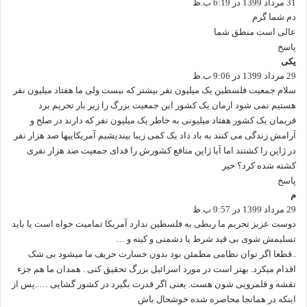
31 مرداد 1399 در 6:19 ب.ظ
ف
ت
دم شما گرم
:
عالی است منطق شما
پاسخ
یکی
گ
29 مرداد 1399 در 9:06 ب.ظ
ف
ت
سلام جمعیت فلسطین یک میلیون نفر بیشتر که نیست ولی ما هفتاد میلیون نفر
:
هستیم نمی شود ارمان یک کشور این جمعیت بزرگ را زیر بار تحریم برد
فریمان یک کشور هفتاد میلیونی به خاطر یک میلیون نفر که دارند در صلح و
آرامش زندگی می کنند به باد داد یک کمی زیبا بیندیشیم آمریکاییها صد هزار نفر
در ژاپن را کشتند اما آیا ژاپن منافع کشورش را فدای جمعیت صد هزار نفری
کشته شده کرد؟ خیر
پاسخ
م
گ
29 مرداد 1399 در 9:57 ب.ظ
ف
ت
دوست عزیز تحریم ما ربطی به فلسطین ندارد آمریکا تمامیت خواه است یا باید
:
تسلیمش شوی بی قید شرط یا دشمنی و کینه و …
..قطعا اگر توان نظامی مطمئن بود بدون خسارت حریف ما میشود بی شک
اقدام میکرد. بهتر است در مورد اسرائیل بزرگ تحقیق کنی . همدان ما هم جزء
نقشه و قلمرویی شون هست. یعنی اگر قدرت بگیرد در کشور گشایی …..پس از
اینکه در همانجا محاصره شده خوشحال باش