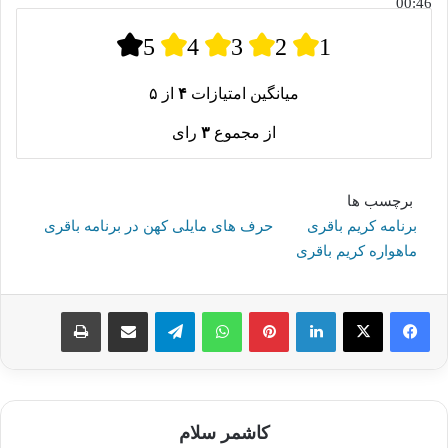
00:46
5
4
3
2
1
میانگین امتیازات
۴
از ۵
از مجموع
۳
رای
برچسب ها
برنامه کریم باقری
حرف های مایلی کهن در برنامه باقری
ماهواره کریم باقری
لینکدین
پینترست
واتس آپ
تلگرام
اشتراک گذاری از طریق ایمیل
چاپ
کاشمر سلام