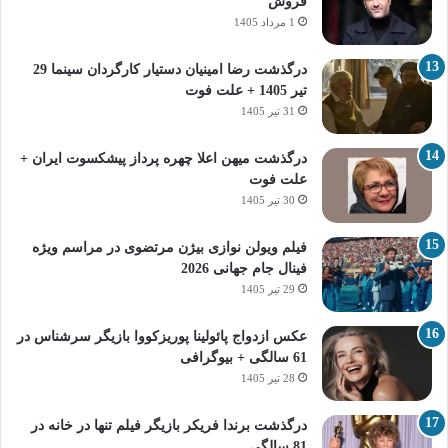
فروش
1 مرداد 1405
درگذشت رضا امینیان دستیار کارگردان سینما 29
تیر 1405 + علت فوت
31 تیر 1405
درگذشت میهن اعلا چهره پرداز پیشکسوت ایران +
علت فوت
30 تیر 1405
فیلم ویولن نوازی بیژن مرتضوی در مراسم ویژه
فینال جام جهانی 2026
29 تیر 1405
عکس ازدواج پائولینا پوریزکووا بازیگر سرشناس در
61 سالگی + بیوگرافی
28 تیر 1405
درگذشت برندا فریکر بازیگر فیلم تنها در خانه در
81 سالگی