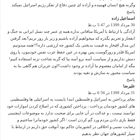
وگرنه هیچ انسان فهمیده و آزاده ای چنین دفاع از تفکر رژیم اسرائیل نمیکند
پاسخ
اسماعیل زاده
گ
30 مرداد 1399 در 5:47 ب.ظ
ف
ت
آزادگی با ارتباط با آمریکا منافاتی نداره.همه ی عمر چند نسل ایرانی به جنگ و
:
انفجار و تحریم بگذره که میخواهیم آزاده باشیم و زیر بار زور نریم؟بعد گرفتن
این مدال افتخار به قیمت بدبختی یک کشور چه ارزشی داره؟!!همه میدونیم
امریکا قلدر و زورگوست.پس بهتره در عین حفظ عزت نفس خودمون، پا روی
دمش نذاریم.و از سیاست آسه برو آسه بیا که گربه شاخت نزنه استفاده کنیم!
مگه از امامان معصوم ما آزاده تر وجود داشت؟اون عزیزان هم گاهی بنا به
سیاست مجبور به سازش و تقیه بودند.
پاسخ
علیرضا
گ
31 مرداد 1399 در 6:56 ب.ظ
ف
ت
بجای پرداختن به اسرائیل و فلسطین ابتدا بایست به اسرائیلی ها وفلسطینی
:
های کشور خودمان پرداخت ، پرداختن کشوری که در اصلاح کردن اموارات خود
توانمند نیست ، و عدالت در آن جایی برای صحبت ندارد به موضوعات اینچنینی
فقط بازی دادن مردم ورد گم کردن است / اگر کشور خودمانرا ساختیم و
رضایت نسبی و اخلاقی در کشورمان حاکم بود آنوقت حق داریم در ارتباط با
سیار کشورهای جهان نظر بدهیم