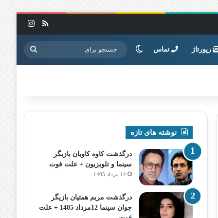
خوراک
اینستاگرا
تغییر پوسته
جستجو
رپورتاژ
تماس
برای
نوشته های تازه
درگذشت کاوه کاویان بازیگر
سینما و تلویزیون + علت فوت
14 مرداد 1405
درگذشت مریم همتیان بازیگر
جوان سینما 12مرداد 1405 + علت
فوت