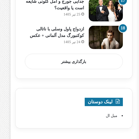
جدایی جورج و امل کلونی شایعه
است یا واقعیت؟
25 تیر 1405
ازدواج پاول وسلی با ناتالی
کوکنبورگ مدل آلمانی + عکس
24 تیر 1405
بارگذاری بیشتر
لینک دوستان
مبل ال