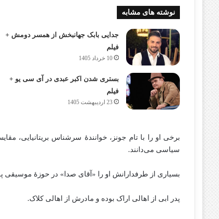
نوشته های مشابه
جدایی بابک جهانبخش از همسر دومش +
فیلم
10 خرداد 1405
بستری شدن اکبر عبدی در آی سی یو +
فیلم
23 اردیبهشت 1405
برخی او را با تام جونز، خوانندهٔ سرشناس بریتانیایی، مقایسه
سیاسی می‌دانند.
بسیاری از طرفدارانش او را «آقای صدا» در حوزهٔ موسیقی پا
پدر ابی از اهالی اراک بوده و مادرش از اهالی کلاک.