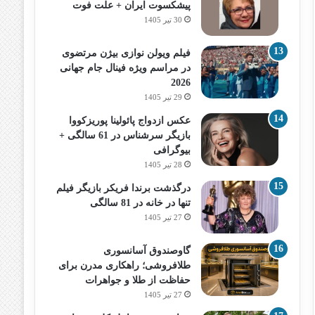
پیشکسوت ایران + علت فوت
30 تیر 1405
فیلم ویولن نوازی بیژن مرتضوی
در مراسم ویژه فینال جام جهانی
2026
29 تیر 1405
عکس ازدواج پائولینا پوریزکووا
بازیگر سرشناس در 61 سالگی +
بیوگرافی
28 تیر 1405
درگذشت برندا فریکر بازیگر فیلم
تنها در خانه در 81 سالگی
27 تیر 1405
گاوصندوق آسانسوری
طلافروشی؛ راهکاری مدرن برای
حفاظت از طلا و جواهرات
27 تیر 1405