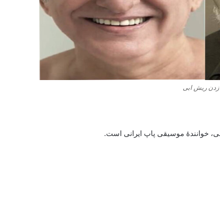
 زدن ریش ابی