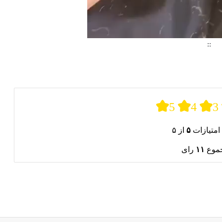
::
د.
5
4
3
امتیازات
۵
از ۵
جموع
۱۱
رای