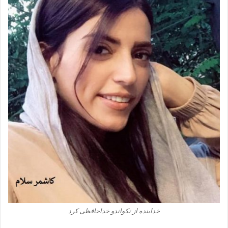
خدابنده از تکواندو خداحافظی کرد