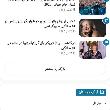
فینال جام جهانی 2026
29 تیر 1405
عکس ازدواج پائولینا پوریزکووا بازیگر سرشناس در
61 سالگی + بیوگرافی
28 تیر 1405
درگذشت برندا فریکر بازیگر فیلم تنها در خانه در
81 سالگی
27 تیر 1405
بارگذاری بیشتر
لینک دوستان
مبل ال