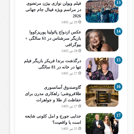
فیلم ویولن نوازی بیژن مرتضوی
در مراسم ویژه فینال جام جهانی
2026
29 تیر 1405
عکس ازدواج پائولینا پوریزکووا
بازیگر سرشناس در 61 سالگی +
بیوگرافی
28 تیر 1405
درگذشت برندا فریکر بازیگر فیلم
تنها در خانه در 81 سالگی
27 تیر 1405
گاوصندوق آسانسوری
طلافروشی؛ راهکاری مدرن برای
حفاظت از طلا و جواهرات
27 تیر 1405
جدایی جورج و امل کلونی شایعه
است یا واقعیت؟
25 تیر 1405