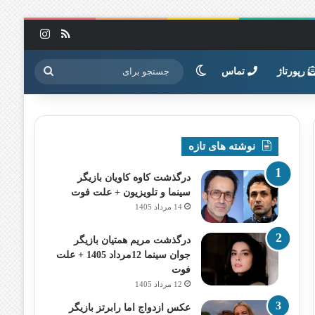
خوراک
اینستاگرا
تغییر پوسته
جستجو
رپورتاژ
تماس
برای
نوشته های تازه
درگذشت کاوه کاویان بازیگر
سینما و تلویزیون + علت فوت
14 مرداد 1405
درگذشت مریم همتیان بازیگر
جوان سینما 12مرداد 1405 + علت
فوت
12 مرداد 1405
عکس ازدواج اما رابرتز بازیگر