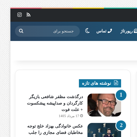
خوراک
اینستاگرا
تغییر پوسته
جستجو
رپورتاژ
تماس
برای
نوشته های تازه
درگذشت مظفر شافعی بازیگر
کارگردان و صداپیشه پیشکسوت
+ علت فوت
17 مرداد 1405
عکس خانوادگی بهزاد خلج توجه
مخاطبان فضای مجازی را جلب