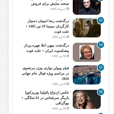
صحنه نمایش برای فروش
1 مرداد 1405
درگذشت رضا امینیان دستیار
کارگردان سینما 29 تیر 1405 +
علت فوت
31 تیر 1405
درگذشت میهن اعلا چهره پرداز
پیشکسوت ایران + علت فوت
30 تیر 1405
فیلم ویولن نوازی بیژن مرتضوی
در مراسم ویژه فینال جام جهانی
2026
29 تیر 1405
عکس ازدواج پائولینا پوریزکووا
بازیگر سرشناس در 61 سالگی +
بیوگرافی
28 تیر 1405