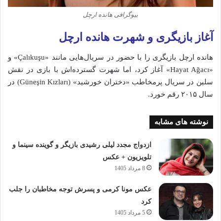
بیوگرافی هانده ارچل
آغاز بازیگری و شهرت هانده ارچل
هانده ارچل بازیگری را با حضور در سریال‌هایی مانند «Çalıkuşu» و
«Hayat Ağacı» آغاز کرد، اما شهرت گسترده‌اش با بازی در نقش
سلین در سریال پرمخاطب «دختران خورشید» (Güneşin Kızları) در
سال ۲۰۱۵ رقم خورد.
نوشته های مشابه
ازدواج مجدد لیلی رشیدی بازیگر و گوینده سینما و
تلویزیون + عکس
8 مرداد 1405
عکس مونا کرمی و پسرش توجه مخاطبان را جلب
کرد
5 مرداد 1405