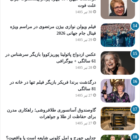
علت فوت
30 تیر 1405
فیلم ویولن نوازی بیژن مرتضوی در مراسم ویژه
فینال جام جهانی 2026
29 تیر 1405
عکس ازدواج پائولینا پوریزکووا بازیگر سرشناس در
61 سالگی + بیوگرافی
28 تیر 1405
درگذشت برندا فریکر بازیگر فیلم تنها در خانه در
81 سالگی
27 تیر 1405
گاوصندوق آسانسوری طلافروشی؛ راهکاری مدرن
برای حفاظت از طلا و جواهرات
27 تیر 1405
جدایی جورج و امل کلونی شایعه است یا واقعیت؟