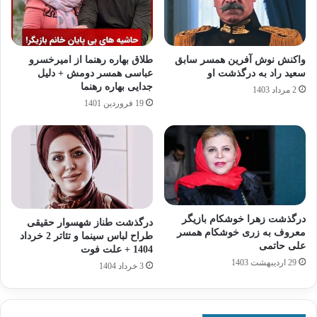
واکنش نوش‌ آفرین همسر سابق
طلاق بهاره رهنما از امیرخسرو
سعید راد به درگذشت او
عباسی همسر دومش + دلیل
جدایی بهاره رهنما
2 مرداد 1403
19 فروردین 1401
درگذشت زهرا خوشکام بازیگر
درگذشت طناز شهسوار حقیقی
معروف به زری خوشکام همسر
طراح لباس سینما و تئاتر 2 خرداد
علی حاتمی
1404 + علت فوت
29 اردیبهشت 1403
3 خرداد 1404