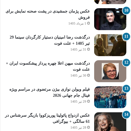
عکس پژمان جمشیدی در پشت صحنه نمایش برای
فروش
1 مرداد 1405
درگذشت رضا امینیان دستیار کارگردان سینما 29
تیر 1405 + علت فوت
31 تیر 1405
درگذشت میهن اعلا چهره پرداز پیشکسوت ایران +
علت فوت
30 تیر 1405
فیلم ویولن نوازی بیژن مرتضوی در مراسم ویژه
فینال جام جهانی 2026
29 تیر 1405
عکس ازدواج پائولینا پوریزکووا بازیگر سرشناس در
61 سالگی + بیوگرافی
28 تیر 1405