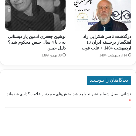
درگذشت ناصر شکرایی راد
نوشین جعفری ادمین یار دبستانی
آهنگساز برجسته ایران 13
به 5 یا 4 سال حبس محکوم شد ؟
اردیبهشت 1404 + علت فوت
دلیل حبس
14 اردیبهشت 1404
30 بهمن 1399
دیدگاهتان را بنویسید
نشانی ایمیل شما منتشر نخواهد شد.
بخش‌های موردنیاز علامت‌گذاری شده‌اند
*
د
ی
د