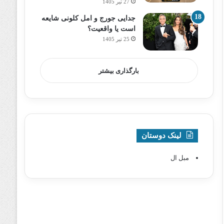
27 تیر 1405
جدایی جورج و امل کلونی شایعه
است یا واقعیت؟
25 تیر 1405
بارگذاری بیشتر
لینک دوستان
مبل ال