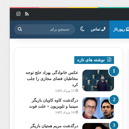
خوراک
اینستاگرا
تغییر پوسته
جستجو
رپورتاژ
تماس
برای
نوشته های تازه
عکس خانوادگی بهزاد خلج توجه
مخاطبان فضای مجازی را جلب
کرد
15 مرداد 1405
درگذشت کاوه کاویان بازیگر
سینما و تلویزیون + علت فوت
14 مرداد 1405
درگذشت مریم همتیان بازیگر