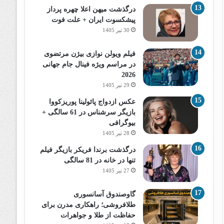
درگذشت میهن اعلا چهره پرداز
پیشکسوت ایران + علت فوت
30 تیر 1405
فیلم ویولن نوازی بیژن مرتضوی
در مراسم ویژه فینال جام جهانی
2026
29 تیر 1405
عکس ازدواج پائولینا پوریزکووا
بازیگر سرشناس در 61 سالگی +
بیوگرافی
28 تیر 1405
درگذشت برندا فریکر بازیگر فیلم
تنها در خانه در 81 سالگی
27 تیر 1405
گاوصندوق آسانسوری
طلافروشی؛ راهکاری مدرن برای
حفاظت از طلا و جواهرات