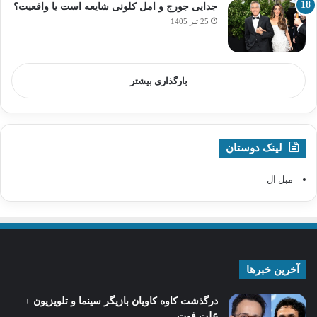
جدایی جورج و امل کلونی شایعه است یا واقعیت؟
25 تیر 1405
بارگذاری بیشتر
لینک دوستان
مبل ال
آخرین خبرها
درگذشت کاوه کاویان بازیگر سینما و تلویزیون +
علت فوت