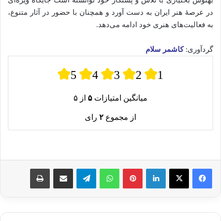
در عرصهٔ هنر ایران به دست آورد و همچنان با حضور در آثار متنوع،
به فعالیت‌های هنری خود ادامه می‌دهد.
گردآوری:
کاشمر سلام
5
4
3
2
1
میانگین امتیازات
۵
از ۵
از مجموع
۲
رای
لینکدین
پینترست
واتس آپ
تلگرام
اشتراک گذاری از طریق ایمیل
چاپ