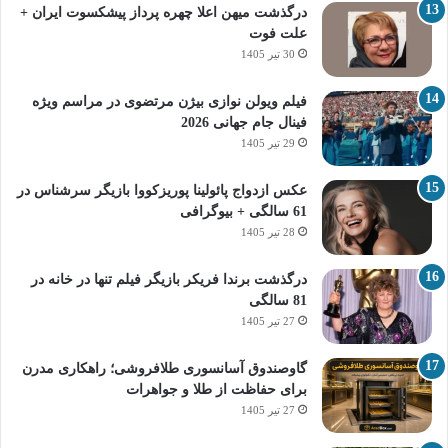
درگذشت میهن اعلا چهره پرداز پیشکسوت ایران +
علت فوت
30 تیر 1405
فیلم ویولن نوازی بیژن مرتضوی در مراسم ویژه
فینال جام جهانی 2026
29 تیر 1405
عکس ازدواج پائولینا پوریزکووا بازیگر سرشناس در
61 سالگی + بیوگرافی
28 تیر 1405
درگذشت برندا فریکر بازیگر فیلم تنها در خانه در
81 سالگی
27 تیر 1405
گاوصندوق آسانسوری طلافروشی؛ راهکاری مدرن
برای حفاظت از طلا و جواهرات
27 تیر 1405