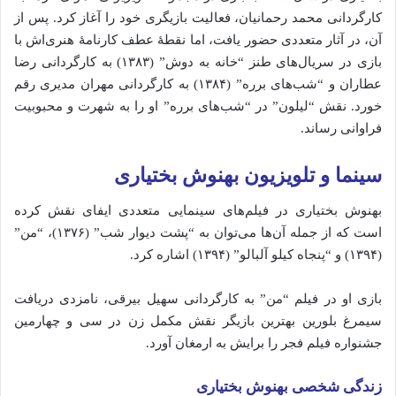
کارگردانی محمد رحمانیان، فعالیت بازیگری خود را آغاز کرد.
پس از
آن، در آثار متعددی حضور یافت، اما نقطهٔ عطف کارنامهٔ هنری‌اش با
بازی در سریال‌های طنز “خانه به دوش” (۱۳۸۳) به کارگردانی رضا
عطاران و “شب‌های برره” (۱۳۸۴) به کارگردانی مهران مدیری رقم
خورد.
نقش “لیلون” در “شب‌های برره” او را به شهرت و محبوبیت
فراوانی رساند.
سینما و تلویزیون بهنوش بختیاری
بهنوش بختیاری در فیلم‌های سینمایی متعددی ایفای نقش کرده
است که از جمله آن‌ها می‌توان به “پشت دیوار شب” (۱۳۷۶)، “من”
(۱۳۹۴) و “پنجاه کیلو آلبالو” (۱۳۹۴) اشاره کرد.
بازی او در فیلم “من” به کارگردانی سهیل بیرقی، نامزدی دریافت
سیمرغ بلورین بهترین بازیگر نقش مکمل زن در سی و چهارمین
جشنواره فیلم فجر را برایش به ارمغان آورد.
زندگی شخصی بهنوش بختیاری