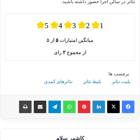
تئاتر در سالن اجرا حضور داشته باشید.
5
4
3
2
1
میانگین امتیازات
۵
از ۵
از مجموع
۲
رای
برچسب ها
بلیت تئاتر
بلیط تئاتر
تئاترهای کمدی
لینکدین
پینترست
واتس آپ
تلگرام
اشتراک گذاری از طریق ایمیل
چاپ
کاشمر سلام