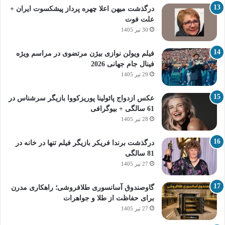
درگذشت میهن اعلا چهره پرداز پیشکسوت ایران +
علت فوت
30 تیر 1405
فیلم ویولن نوازی بیژن مرتضوی در مراسم ویژه
فینال جام جهانی 2026
29 تیر 1405
عکس ازدواج پائولینا پوریزکووا بازیگر سرشناس در
61 سالگی + بیوگرافی
28 تیر 1405
درگذشت برندا فریکر بازیگر فیلم تنها در خانه در
81 سالگی
27 تیر 1405
گاوصندوق آسانسوری طلافروشی؛ راهکاری مدرن
برای حفاظت از طلا و جواهرات
27 تیر 1405