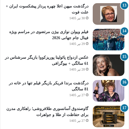
درگذشت میهن اعلا چهره پرداز پیشکسوت ایران +
علت فوت
30 تیر 1405
فیلم ویولن نوازی بیژن مرتضوی در مراسم ویژه
فینال جام جهانی 2026
29 تیر 1405
عکس ازدواج پائولینا پوریزکووا بازیگر سرشناس در
61 سالگی + بیوگرافی
28 تیر 1405
درگذشت برندا فریکر بازیگر فیلم تنها در خانه در
81 سالگی
27 تیر 1405
گاوصندوق آسانسوری طلافروشی؛ راهکاری مدرن
برای حفاظت از طلا و جواهرات
27 تیر 1405