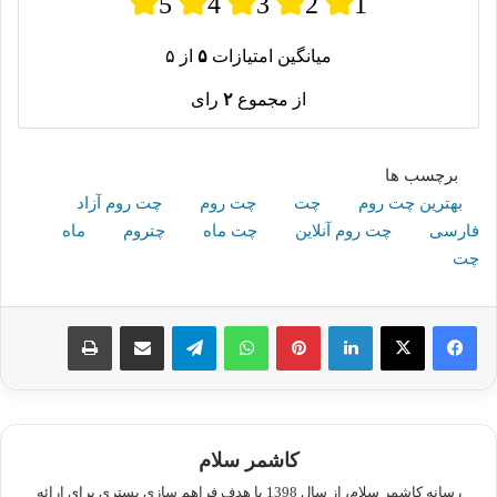
5
4
3
2
1
میانگین امتیازات
۵
از ۵
از مجموع
۲
رای
برچسب ها
بهترین چت روم
چت
چت روم
چت روم آزاد
فارسی
چت روم آنلاین
چت ماه
چتروم
ماه
چت
لینکدین
پینترست
واتس آپ
تلگرام
اشتراک گذاری از طریق ایمیل
چاپ
کاشمر سلام
رسانه کاشمر سلام، از سال 1398 با هدف فراهم سازی بستری برای ارائه