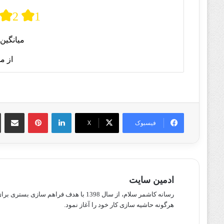
2
1
میانگین 
از م
لینکدین
پینترست
اشتراک گذا
فیسبوک
X
ادمین سایت
رسانه کاشمر سلام، از سال 1398 با هدف ف
هرگونه حاشیه سازی کار خود را آغاز نمود.