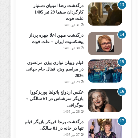
درگذشت رضا امینیان دستیار
کارگردان سینما 29 تیر 1405 +
علت فوت
31 تیر 1405
درگذشت میهن اعلا چهره پرداز
پیشکسوت ایران + علت فوت
30 تیر 1405
فیلم ویولن نوازی بیژن مرتضوی
در مراسم ویژه فینال جام جهانی
2026
29 تیر 1405
عکس ازدواج پائولینا پوریزکووا
بازیگر سرشناس در 61 سالگی +
بیوگرافی
28 تیر 1405
درگذشت برندا فریکر بازیگر فیلم
تنها در خانه در 81 سالگی
27 تیر 1405