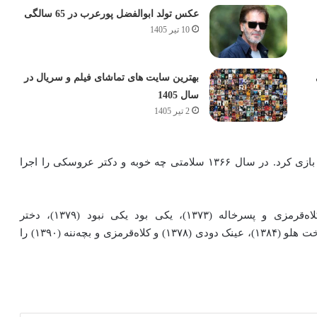
عکس تولد ابوالفضل پورعرب در 65 سالگی
10 تیر 1405
بهترین سایت های تماشای فیلم و سریال در
سال 1405
2 تیر 1405
در همان سال در سریال آئینه ساختهٔ غلامحسین لطفی نیز بازی کرد. در سال ۱۳۶۶ سلامتی چه خوبه و دکتر عروسکی را اجرا
او بازیگری، کارگردانی و نویسندگی فیلم‌هایی همچون کلاه‌قرمزی و پسرخاله (۱۳۷۳)، یکی بود یکی نبود (۱۳۷۹)، دختر
شیرینی‌فروش (۱۳۸۰)، کلاه‌قرمزی و سروناز (۱۳۸۱)، زیر درخت هلو (۱۳۸۴)، عینک دودی (۱۳۷۸) و کلاه‌قرمزی و بچه‌ننه (۱۳۹۰) را