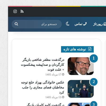
خوراک
اینستاگرا
تغییر پوسته
جستجو
رپورتاژ
تماس
برای
نوشته های تازه
درگذشت مظفر شافعی بازیگر
کارگردان و صداپیشه پیشکسوت
+ علت فوت
17 مرداد 1405
عکس خانوادگی بهزاد خلج توجه
مخاطبان فضای مجازی را جلب
کرد
15 مرداد 1405
درگذشت کاوه کاویان بازیگر