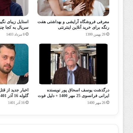
معرفی فروشگاه آرایشی و بهداشتی هفت
استایل زیبای نگین
رنگه برای خرید آنلاین اینترنتی
سریال به کجا چنین شت
29 بهمن 1399
8 مرداد 1403
درگذشت یوسف اسحاق پور نویسنده
اخبار جدید از ق
ایرانی فرانسوی 25 مهر 1400 + دلیل فوت
گلوله 16 آذر 1401
26 مهر 1400
16 آذر 1401