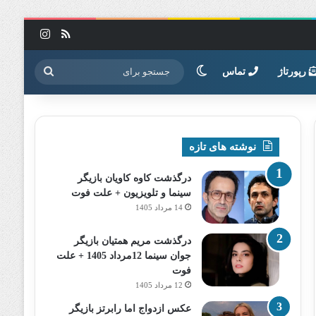
خوراک
اینستاگرا
تغییر پوسته
جستجو
رپورتاژ
تماس
برای
نوشته های تازه
درگذشت کاوه کاویان بازیگر
سینما و تلویزیون + علت فوت
14 مرداد 1405
درگذشت مریم همتیان بازیگر
جوان سینما 12مرداد 1405 + علت
فوت
12 مرداد 1405
عکس ازدواج اما رابرتز بازیگر