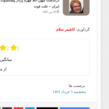
درگذشت میهن اعلا چهره پرداز پیشکسوت
ایران + علت فوت
30 تیر 1405
گردآوری:
کاشمر سلام
2
1
میانگین 
از م
برچسب ها
پنجشنبه 5 خرداد 1401
لینکدین
پینترست
اشتراک گذا