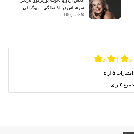
عکس ازدواج پائولینا پوریزکووا بازیگر
سرشناس در 61 سالگی + بیوگرافی
28 تیر 1405
5
4
3
امتیازات
۵
از ۵
جموع
۲
رای
ری از طریق ایمیل
چاپ