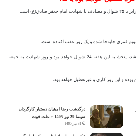
ادق(ع) است
قویم قمری جابه‌جا شده و یک روز عقب افتاده است.
بنابراین، با توجه به این که ماه شوال یک روز دیرتر شروع شد، پنجشنبه این هفته 24 شوال خواهد بود و روز شهادت به جمعه
بوده و این روز کاری و غیرتعطیل خواهد بود.
درگذشت رضا امینیان دستیار کارگردان
سینما 29 تیر 1405 + علت فوت
31 تیر 1405