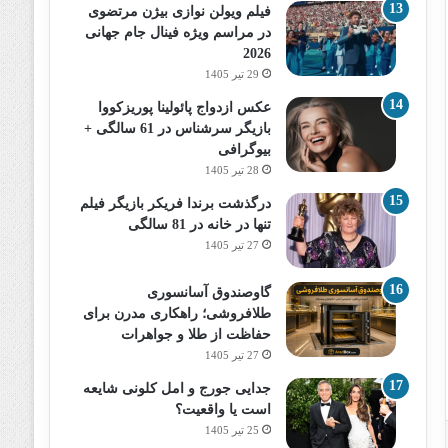
فیلم ویولن نوازی بیژن مرتضوی
در مراسم ویژه فینال جام جهانی
2026
29 تیر 1405
عکس ازدواج پائولینا پوریزکووا
بازیگر سرشناس در 61 سالگی +
بیوگرافی
28 تیر 1405
درگذشت برندا فریکر بازیگر فیلم
تنها در خانه در 81 سالگی
27 تیر 1405
گاوصندوق آسانسوری
طلافروشی؛ راهکاری مدرن برای
حفاظت از طلا و جواهرات
27 تیر 1405
جدایی جورج و امل کلونی شایعه
است یا واقعیت؟
25 تیر 1405