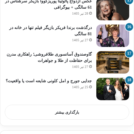
عکس ازدواج پائولینا پوریزکووا بازیگر سرشناس در
61 سالگی + بیوگرافی
28 تیر 1405
درگذشت برندا فریکر بازیگر فیلم تنها در خانه در
81 سالگی
27 تیر 1405
گاوصندوق آسانسوری طلافروشی؛ راهکاری مدرن
برای حفاظت از طلا و جواهرات
27 تیر 1405
جدایی جورج و امل کلونی شایعه است یا واقعیت؟
25 تیر 1405
بارگذاری بیشتر