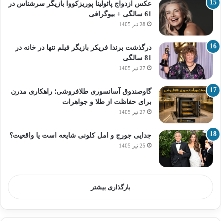
عکس ازدواج پائولینا پوریزکووا بازیگر سرشناس در
61 سالگی + بیوگرافی
28 تیر 1405
درگذشت برندا فریکر بازیگر فیلم تنها در خانه در
81 سالگی
27 تیر 1405
گاوصندوق آسانسوری طلافروشی؛ راهکاری مدرن
برای حفاظت از طلا و جواهرات
27 تیر 1405
جدایی جورج و امل کلونی شایعه است یا واقعیت؟
25 تیر 1405
بارگذاری بیشتر