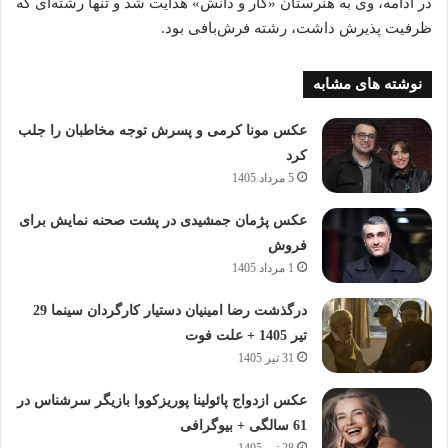
در ادامه، وی به هنرستان «کار و دانش» هدایت شد و تنها رشته‌ای که
ظرفیت پذیرش داشت، رشته فرش‌بافی بود.
نوشته های مشابه
عکس مونا کرمی و پسرش توجه مخاطبان را جلب
کرد
5 مرداد 1405
عکس پژمان جمشیدی در پشت صحنه نمایش برای
فروش
1 مرداد 1405
درگذشت رضا امینیان دستیار کارگردان سینما 29
تیر 1405 + علت فوت
31 تیر 1405
عکس ازدواج پائولینا پوریزکووا بازیگر سرشناس در
61 سالگی + بیوگرافی
28 تیر 1405