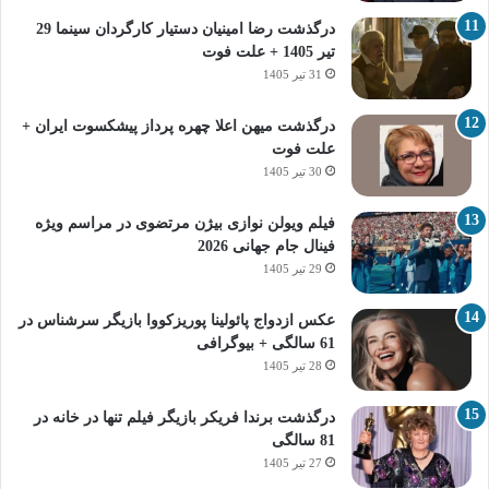
درگذشت رضا امینیان دستیار کارگردان سینما 29
تیر 1405 + علت فوت
31 تیر 1405
درگذشت میهن اعلا چهره پرداز پیشکسوت ایران +
علت فوت
30 تیر 1405
فیلم ویولن نوازی بیژن مرتضوی در مراسم ویژه
فینال جام جهانی 2026
29 تیر 1405
عکس ازدواج پائولینا پوریزکووا بازیگر سرشناس در
61 سالگی + بیوگرافی
28 تیر 1405
درگذشت برندا فریکر بازیگر فیلم تنها در خانه در
81 سالگی
27 تیر 1405