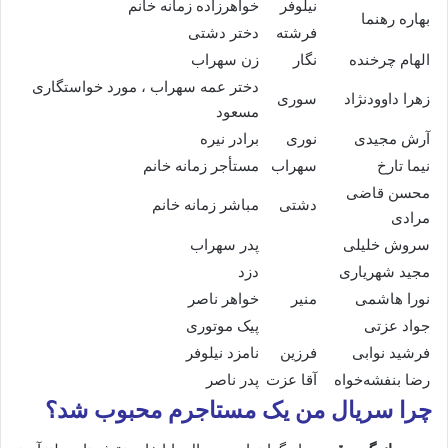
نیلوفر
خواهرزاده زمانه خانم
بهاره رهنما
فرشته
دختر دشتی
الهام چرخنده
نگار
زن سهراب
دختر عمه سهراب ، مورد خواستگاری
زهرا داوودنژاد
سوری
مسعود
آرش مجیدی
نوری
برادر نیره
نیما تارخ
سهراب
مستأجر زمانه خانم
محسن قاضی
دشتی
مباشر زمانه خانم
مرادی
سروش خلیلی
پدر سهراب
مجید شهریاری
دزد
نورا هاشمی
منیر
خواهر ناصر
جواد عزتی
پیک موتوری
فرشید نوابی
فرزین
نامزد نیلوفر
رضا بنفشه‌خواه
آقا عزت
پدر ناصر
چرا سریال من یک مستاجرم محبوب شد؟