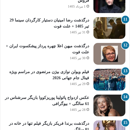
فروش
1 مرداد 1405
درگذشت رضا امینیان دستیار کارگردان سینما 29
تیر 1405 + علت فوت
31 تیر 1405
درگذشت میهن اعلا چهره پرداز پیشکسوت ایران +
علت فوت
30 تیر 1405
فیلم ویولن نوازی بیژن مرتضوی در مراسم ویژه
فینال جام جهانی 2026
29 تیر 1405
عکس ازدواج پائولینا پوریزکووا بازیگر سرشناس در
61 سالگی + بیوگرافی
28 تیر 1405
درگذشت برندا فریکر بازیگر فیلم تنها در خانه در
81 سالگی