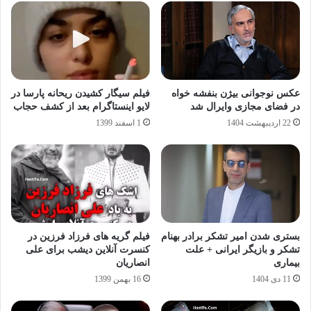
عکس نوجوانی بیژن بنفشه‌ خواه
فیلم سیگار کشیدن ریحانه پارسا در
در فضای مجازی وایرال شد
لایو اینستاگرام بعد از کشف حجاب
22 اردیبهشت 1404
1 اسفند 1399
بستری شدن امیر تشکر برادر بهنام
فیلم گریه های فرزاد فرزین در
تشکر و بازیگر ایرانی + علت
کنسرت آنلاین دیشب برای علی
بیماری
انصاریان
11 دی 1404
16 بهمن 1399