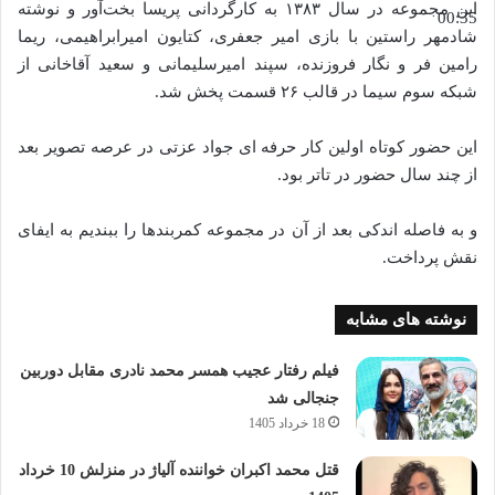
این مجموعه در سال ۱۳۸۳ به کارگردانی پریسا بخت‌آور و نوشته
00:35
شادمهر راستین با بازی امیر جعفری، کتایون امیرابراهیمی، ریما
رامین فر و نگار فروزنده، سپند امیرسلیمانی و سعید آقاخانی از
شبکه سوم سیما در قالب ۲۶ قسمت پخش شد.
این حضور کوتاه اولین کار حرفه ای جواد عزتی در عرصه تصویر بعد
از چند سال حضور در تاتر بود.
و به فاصله اندکی بعد از آن در مجموعه کمربندها را ببندیم به ایفای
نقش پرداخت.
نوشته های مشابه
فیلم رفتار عجیب همسر محمد نادری مقابل دوربین
جنجالی شد
18 خرداد 1405
قتل محمد اکبران خواننده آلیاژ در منزلش 10 خرداد