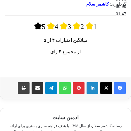
گردآوری:
کاشمر سلام
00:00
01:47
5
4
3
2
1
میانگین امتیازات
۴
از ۵
از مجموع
۴
رای
لینکدین
پینترست
واتس آپ
تلگرام
اشتراک گذاری از طریق ایمیل
چاپ
ادمین سایت
رسانه کاشمر سلام، از سال 1398 با هدف فراهم سازی بستری برای ارائه