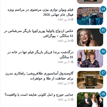
فیلم ویولن نوازی بیژن مرتضوی در مراسم ویژه
فینال جام جهانی 2026
29 تیر 1405
عکس ازدواج پائولینا پوریزکووا بازیگر سرشناس در
61 سالگی + بیوگرافی
28 تیر 1405
درگذشت برندا فریکر بازیگر فیلم تنها در خانه در
81 سالگی
27 تیر 1405
گاوصندوق آسانسوری طلافروشی؛ راهکاری مدرن
برای حفاظت از طلا و جواهرات
27 تیر 1405
جدایی جورج و امل کلونی شایعه است یا واقعیت؟
25 تیر 1405