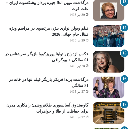
درگذشت میهن اعلا چهره پرداز پیشکسوت ایران +
علت فوت
30 تیر 1405
فیلم ویولن نوازی بیژن مرتضوی در مراسم ویژه
فینال جام جهانی 2026
29 تیر 1405
عکس ازدواج پائولینا پوریزکووا بازیگر سرشناس در
61 سالگی + بیوگرافی
28 تیر 1405
درگذشت برندا فریکر بازیگر فیلم تنها در خانه در
81 سالگی
27 تیر 1405
گاوصندوق آسانسوری طلافروشی؛ راهکاری مدرن
برای حفاظت از طلا و جواهرات
27 تیر 1405