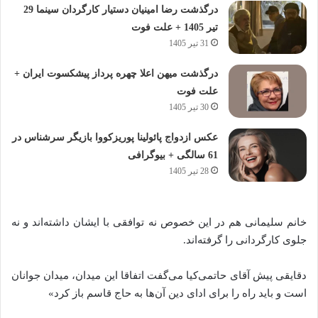
درگذشت رضا امینیان دستیار کارگردان سینما 29
تیر 1405 + علت فوت
31 تیر 1405
درگذشت میهن اعلا چهره پرداز پیشکسوت ایران +
علت فوت
30 تیر 1405
عکس ازدواج پائولینا پوریزکووا بازیگر سرشناس در
61 سالگی + بیوگرافی
28 تیر 1405
خانم سلیمانی هم در این خصوص نه توافقی با ایشان داشته‌اند و نه
جلوی کارگردانی را گرفته‌اند.
دقایقی پیش آقای حاتمی‌کیا می‌گفت اتفاقا این میدان، میدان جوانان
است و باید راه را برای ادای دین آن‌ها به حاج قاسم باز کرد»