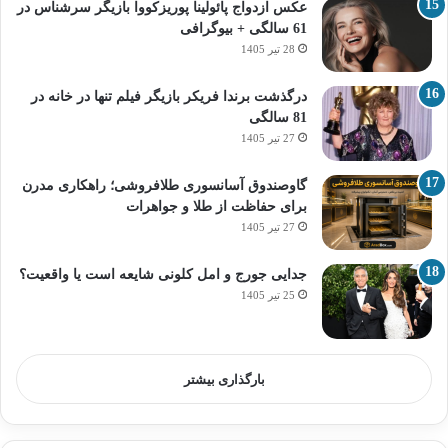
عکس ازدواج پائولینا پوریزکووا بازیگر سرشناس در
61 سالگی + بیوگرافی
28 تیر 1405
درگذشت برندا فریکر بازیگر فیلم تنها در خانه در
81 سالگی
27 تیر 1405
گاوصندوق آسانسوری طلافروشی؛ راهکاری مدرن
برای حفاظت از طلا و جواهرات
27 تیر 1405
جدایی جورج و امل کلونی شایعه است یا واقعیت؟
25 تیر 1405
بارگذاری بیشتر