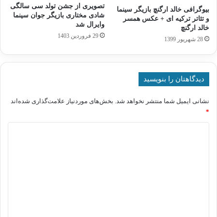
تصویری از جشن تولد سی سالگی
بیوگرافی خالد ارگنچ بازیگر سینما
شادی مختاری بازیگر جوان سینما
و تئاتر ترکیه ای + عکس همسر
وایرال شد
خالد ارگنچ
29 فروردین 1403
28 شهریور 1399
دیدگاهتان را بنویسید
نشانی ایمیل شما منتشر نخواهد شد.
بخش‌های موردنیاز علامت‌گذاری شده‌اند
*
د
ی
د
گ
ا
ه
*