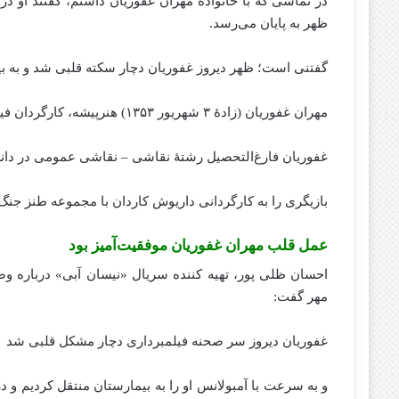
در تماسی که با خانواده مهران غفوریان داشتم، گفتند او د
ظهر به پایان می‌رسد.
گفتنی است؛ ظهر دیروز غفوریان دچار سکته قلبی شد و به بی
مهران غفوریان (زادهٔ ۳ شهریور ۱۳۵۳) هنرپیشه، کارگردان فیلم، کمدین و فیلم‌نامه‌نویس و مجری اهل ایران است.
غفوریان فارغ‌التحصیل رشتهٔ نقاشی – نقاشی عمومی در دانش
بازیگری را به کارگردانی داریوش کاردان با مجموعه طنز جنگ ۳۹ آغاز کرد؛ و خیلی زود به عرصه کارگردانان تلویزیونی پیوس
عمل قلب مهران غفوریان موفقیت‌آمیز بود
احسان ظلی پور، تهیه کننده سریال «نیسان آبی» درباره وض
مهر گفت:
غفوریان دیروز سر صحنه فیلمبرداری دچار مشکل قلبی شد
و به سرعت با آمبولانس او را به بیمارستان منتقل کردیم و 