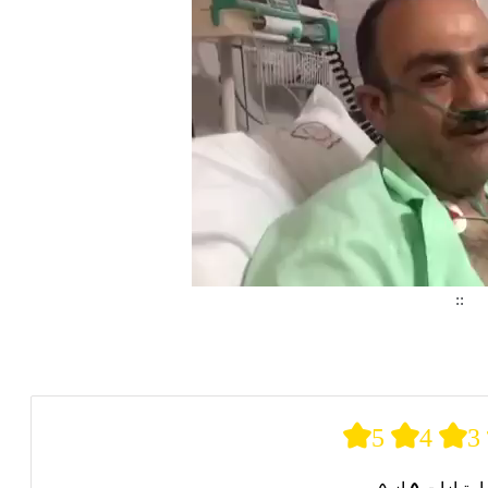
::
د.
5
4
3