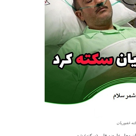
ته غفوریان
ان دچار عارضه قلبی(سکته) شد