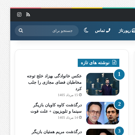
خوراک
اینستاگرا
تغییر پوسته
جستجو
رپورتاژ
تماس
برای
نوشته های تازه
عکس خانوادگی بهزاد خلج توجه
مخاطبان فضای مجازی را جلب
کرد
15 مرداد 1405
درگذشت کاوه کاویان بازیگر
سینما و تلویزیون + علت فوت
14 مرداد 1405
درگذشت مریم همتیان بازیگر