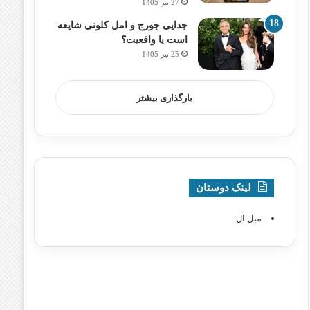
27 تیر 1405
جدایی جورج و امل کلونی شایعه
است یا واقعیت؟
25 تیر 1405
بارگذاری بیشتر
لینک دوستان
مبل ال