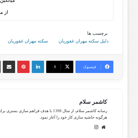
میانگین 
از م
برچسب ها
دلیل سکته مهران غفوریان
سکته مهران غفوریان
لینکدین
پینترست
اشتراک گذا
فیسبوک
X
کاشمر سلام
رسانه کاشمر سلام، از سال 1398 با هدف ف
هرگونه حاشیه سازی کار خود را آغاز نمود.
وبسایت
اینستاگرام