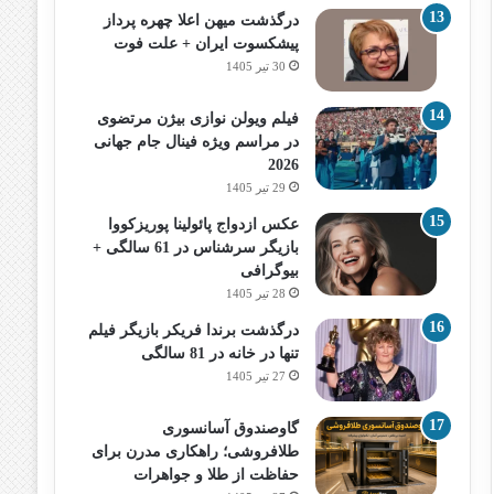
درگذشت میهن اعلا چهره پرداز
پیشکسوت ایران + علت فوت
30 تیر 1405
فیلم ویولن نوازی بیژن مرتضوی
در مراسم ویژه فینال جام جهانی
2026
29 تیر 1405
عکس ازدواج پائولینا پوریزکووا
بازیگر سرشناس در 61 سالگی +
بیوگرافی
28 تیر 1405
درگذشت برندا فریکر بازیگر فیلم
تنها در خانه در 81 سالگی
27 تیر 1405
گاوصندوق آسانسوری
طلافروشی؛ راهکاری مدرن برای
حفاظت از طلا و جواهرات