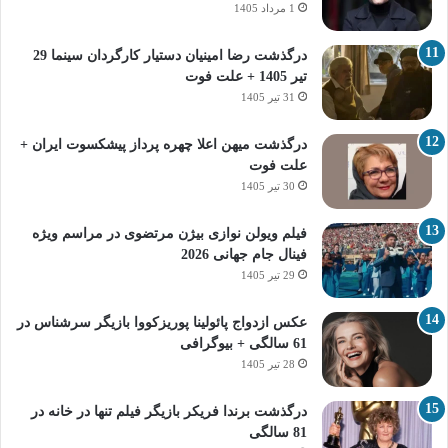
1 مرداد 1405
درگذشت رضا امینیان دستیار کارگردان سینما 29
تیر 1405 + علت فوت
31 تیر 1405
درگذشت میهن اعلا چهره پرداز پیشکسوت ایران +
علت فوت
30 تیر 1405
فیلم ویولن نوازی بیژن مرتضوی در مراسم ویژه
فینال جام جهانی 2026
29 تیر 1405
عکس ازدواج پائولینا پوریزکووا بازیگر سرشناس در
61 سالگی + بیوگرافی
28 تیر 1405
درگذشت برندا فریکر بازیگر فیلم تنها در خانه در
81 سالگی