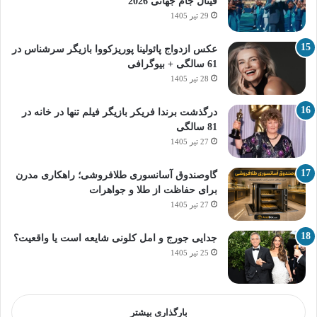
فینال جام جهانی 2026
29 تیر 1405
عکس ازدواج پائولینا پوریزکووا بازیگر سرشناس در
61 سالگی + بیوگرافی
28 تیر 1405
درگذشت برندا فریکر بازیگر فیلم تنها در خانه در
81 سالگی
27 تیر 1405
گاوصندوق آسانسوری طلافروشی؛ راهکاری مدرن
برای حفاظت از طلا و جواهرات
27 تیر 1405
جدایی جورج و امل کلونی شایعه است یا واقعیت؟
25 تیر 1405
بارگذاری بیشتر