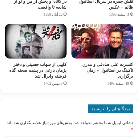
نقش جمره در سریال استانبول
در کانادا و پخش از من و تو از
ظالم + عکس
شایعه تا واقعیت
3 اسفند 1399
22 آبان 1399
کنسرت علی صادقی و مدرن
کلیپی از شهاب حسینی و دختر
تاکینگ در استانبول + زمان
پژمان بازغی در پشت صحنه گناه
برگزاری
فرشته وایرال شد
19 اسفند 1403
8 بهمن 1402
دیدگاهتان را بنویسید
نشانی ایمیل شما منتشر نخواهد شد.
بخش‌های موردنیاز علامت‌گذاری شده‌اند
*