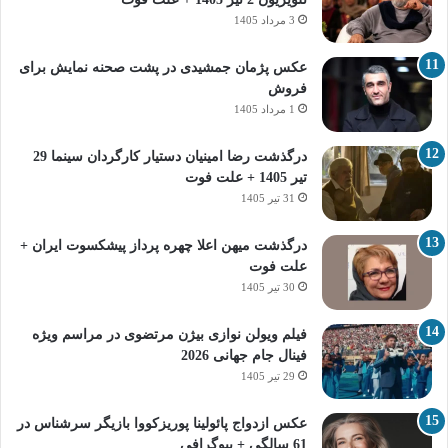
3 مرداد 1405
عکس پژمان جمشیدی در پشت صحنه نمایش برای
فروش
1 مرداد 1405
درگذشت رضا امینیان دستیار کارگردان سینما 29
تیر 1405 + علت فوت
31 تیر 1405
درگذشت میهن اعلا چهره پرداز پیشکسوت ایران +
علت فوت
30 تیر 1405
فیلم ویولن نوازی بیژن مرتضوی در مراسم ویژه
فینال جام جهانی 2026
29 تیر 1405
عکس ازدواج پائولینا پوریزکووا بازیگر سرشناس در
61 سالگی + بیوگرافی