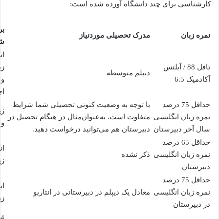
کارشناسی برای چند دانشگاه آورده شده است:
بر
نمره زبان
مدرک تحصیلی موردنیاز
شد
ان
تافل 88 / آیلتس
زی
دیپلم متوسطه
آکادمیک 6.5
و 
اج
حداقل 75 درصد
با توجه به وضعیت کنونی تحصیلی شما شرایط
زی
نمره زبان انگلیسی
متفاوت است. به‌عنوان‌مثال در هنگام تحصیل در
و 
سال آخر دبیرستان
دبیرستان هم می‌توانید درخواست دهید.
حداقل 65 درصد
ان
نمره زبان انگلیسی
ذکر نشده
زی
دبیرستان
حداقل 75 درصد
ان
نمره زبان انگلیسی
معادل یک دیپلم در دبیرستانی در انتاریو
زی
در دبیرستان