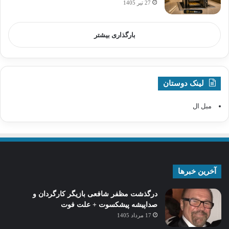
27 تیر 1405
بارگذاری بیشتر
لینک دوستان
مبل ال
آخرین خبرها
درگذشت مظفر شافعی بازیگر کارگردان و
صداپیشه پیشکسوت + علت فوت
17 مرداد 1405