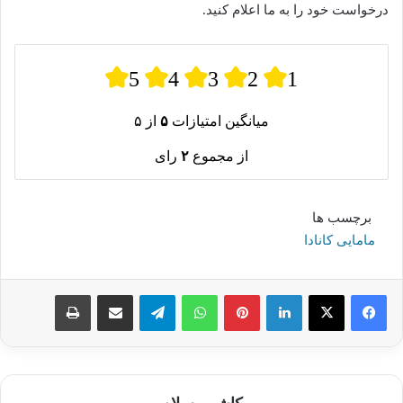
درخواست خود را به ما اعلام کنید.
5
4
3
2
1
میانگین امتیازات
۵
از ۵
از مجموع
۲
رای
برچسب ها
مامایی کانادا
لینکدین
پینترست
واتس آپ
تلگرام
اشتراک گذاری از طریق ایمیل
چاپ