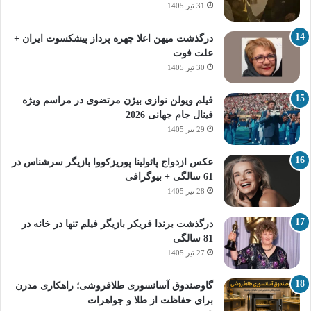
31 تیر 1405
درگذشت میهن اعلا چهره پرداز پیشکسوت ایران +
علت فوت
30 تیر 1405
فیلم ویولن نوازی بیژن مرتضوی در مراسم ویژه
فینال جام جهانی 2026
29 تیر 1405
عکس ازدواج پائولینا پوریزکووا بازیگر سرشناس در
61 سالگی + بیوگرافی
28 تیر 1405
درگذشت برندا فریکر بازیگر فیلم تنها در خانه در
81 سالگی
27 تیر 1405
گاوصندوق آسانسوری طلافروشی؛ راهکاری مدرن
برای حفاظت از طلا و جواهرات