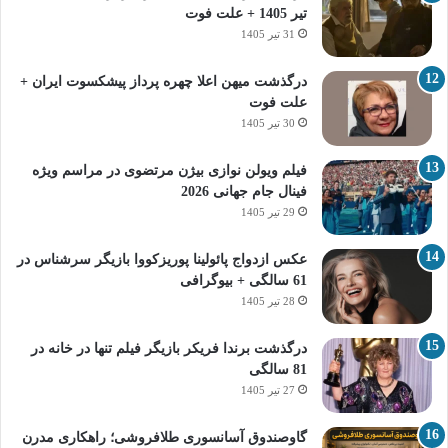
تیر 1405 + علت فوت
31 تیر 1405
درگذشت میهن اعلا چهره پرداز پیشکسوت ایران +
علت فوت
30 تیر 1405
فیلم ویولن نوازی بیژن مرتضوی در مراسم ویژه
فینال جام جهانی 2026
29 تیر 1405
عکس ازدواج پائولینا پوریزکووا بازیگر سرشناس در
61 سالگی + بیوگرافی
28 تیر 1405
درگذشت برندا فریکر بازیگر فیلم تنها در خانه در
81 سالگی
27 تیر 1405
گاوصندوق آسانسوری طلافروشی؛ راهکاری مدرن