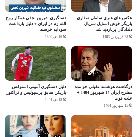
عکس های هنری سامان صفاری
دستگیری شیرین نجفی همکار روح
بازیگر خوش استایل سریال
الله زم در ایران + دلیل بازداشت
دلدادگان پربازدید شد
سودابه خرسند
28 فروردین 1403
16 دی 1399
درگذشت هوشمند عقیلی خواننده
دلیل دستگیری آنتونی استوکس
مطرح ایران 14 شهریور 1404 +
بازیکن سابق پرسپولیس و تراکتور
علت فوت
18 دی 1401
15 شهریور 1404