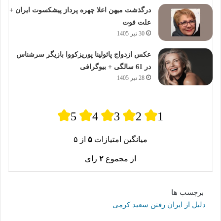
درگذشت میهن اعلا چهره پرداز پیشکسوت ایران +
علت فوت
30 تیر 1405
عکس ازدواج پائولینا پوریزکووا بازیگر سرشناس
در 61 سالگی + بیوگرافی
28 تیر 1405
5
4
3
2
1
میانگین امتیازات
۵
از ۵
از مجموع
۲
رای
برچسب ها
دلیل از ایران رفتن سعید کرمی