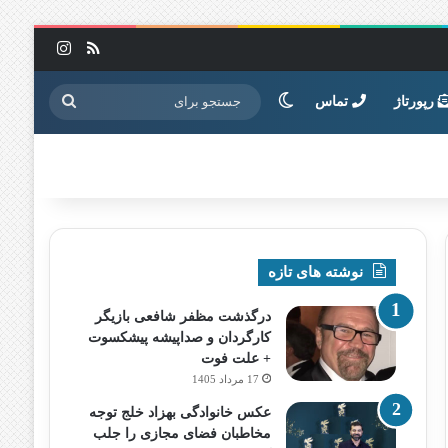
خوراک
اینستاگرا
تغییر پوسته
جستجو
رپورتاژ
تماس
برای
نوشته های تازه
درگذشت مظفر شافعی بازیگر
کارگردان و صداپیشه پیشکسوت
+ علت فوت
17 مرداد 1405
عکس خانوادگی بهزاد خلج توجه
مخاطبان فضای مجازی را جلب