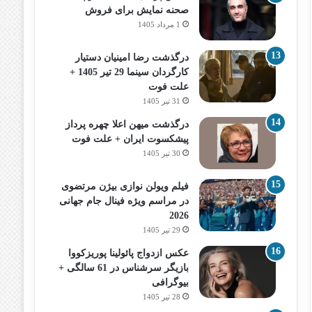
صحنه نمایش برای فروش
1 مرداد 1405
درگذشت رضا امینیان دستیار
کارگردان سینما 29 تیر 1405 +
علت فوت
31 تیر 1405
درگذشت میهن اعلا چهره پرداز
پیشکسوت ایران + علت فوت
30 تیر 1405
فیلم ویولن نوازی بیژن مرتضوی
در مراسم ویژه فینال جام جهانی
2026
29 تیر 1405
عکس ازدواج پائولینا پوریزکووا
بازیگر سرشناس در 61 سالگی +
بیوگرافی
28 تیر 1405