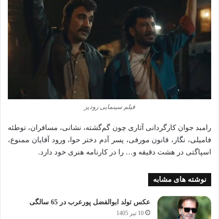
فیلم سینمایی زودپز
رامبد جوان کارگردانی آثاری چون گم‌گشته، نشانی، مسافران، توطئه
فامیلی، نگار، قانون مورفی، پسر آدم دختر حوا، ورود آقایان ممنوع،
اسپاگتی در هشت دقیقه و… را در کارنامه هنری خود دارد.
نوشته های مشابه
عکس تولد ابوالفضل پورعرب در 65 سالگی
10 تیر 1405