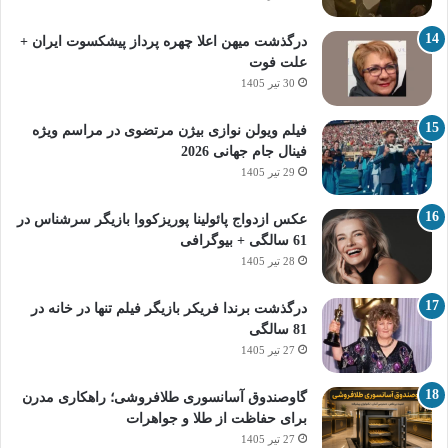
درگذشت میهن اعلا چهره پرداز پیشکسوت ایران +
علت فوت
30 تیر 1405
فیلم ویولن نوازی بیژن مرتضوی در مراسم ویژه
فینال جام جهانی 2026
29 تیر 1405
عکس ازدواج پائولینا پوریزکووا بازیگر سرشناس در
61 سالگی + بیوگرافی
28 تیر 1405
درگذشت برندا فریکر بازیگر فیلم تنها در خانه در
81 سالگی
27 تیر 1405
گاوصندوق آسانسوری طلافروشی؛ راهکاری مدرن
برای حفاظت از طلا و جواهرات
27 تیر 1405