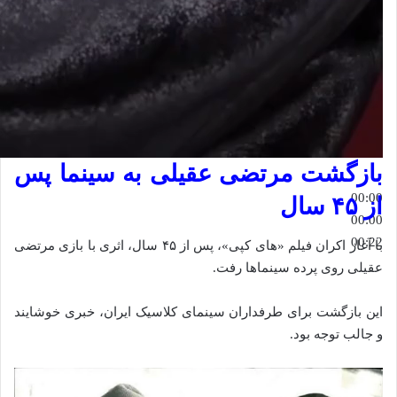
بازگشت مرتضی عقیلی به سینما پس
00:00
از ۴۵ سال
00:00
00:22
با آغاز اکران فیلم «های کپی»، پس از ۴۵ سال، اثری با بازی مرتضی
عقیلی روی پرده سینماها رفت.
این بازگشت برای طرفداران سینمای کلاسیک ایران، خبری خوشایند
و جالب توجه بود.