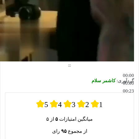
::
00:00
گردآوری:
کاشمر سلام
00:00
00:23
5
4
3
2
1
میانگین امتیازات
۵
از ۵
از مجموع
۹۵
رای