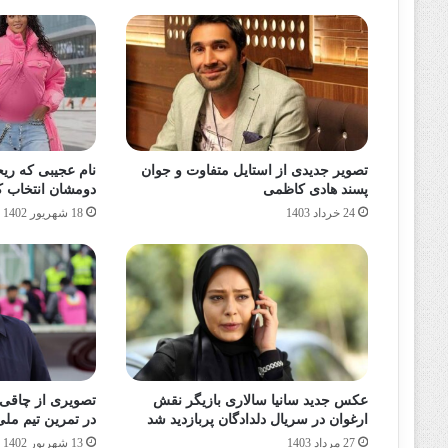
تصویر جدیدی از استایل متفاوت و جوان
نام عجیبی که ریح
پسند هادی کاظمی
دومشان انتخاب ک
24 خرداد 1403
18 شهریور 1402
عکس جدید سانیا سالاری بازیگر نقش
تصویری از چاقی 
ارغوان در سریال دلدادگان پربازدید شد
در تمرین تیم مل
27 مرداد 1403
13 شهریور 1402