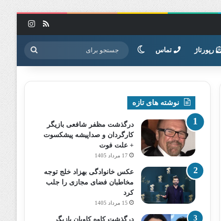
خوراک
اینستاگرا
تغییر پوسته
جستجو
رپورتاژ
تماس
برای
نوشته های تازه
درگذشت مظفر شافعی بازیگر
کارگردان و صداپیشه پیشکسوت
+ علت فوت
17 مرداد 1405
عکس خانوادگی بهزاد خلج توجه
مخاطبان فضای مجازی را جلب
کرد
15 مرداد 1405
درگذشت کاوه کاویان بازیگر