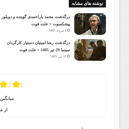
نوشته های مشابه
درگذشت محمد یاراحمدی گوینده و دوبلور
پیشکسوت + علت فوت
4 مرداد 1405
درگذشت رضا امینیان دستیار کارگردان
سینما 29 تیر 1405 + علت فوت
31 تیر 1405
2
1
میانگین 
از م