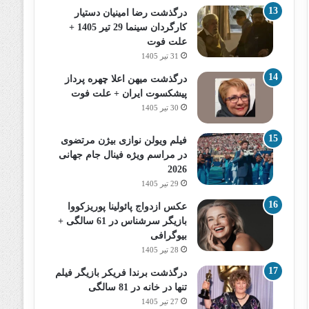
درگذشت رضا امینیان دستیار
کارگردان سینما 29 تیر 1405 +
علت فوت
31 تیر 1405
درگذشت میهن اعلا چهره پرداز
پیشکسوت ایران + علت فوت
30 تیر 1405
فیلم ویولن نوازی بیژن مرتضوی
در مراسم ویژه فینال جام جهانی
2026
29 تیر 1405
عکس ازدواج پائولینا پوریزکووا
بازیگر سرشناس در 61 سالگی +
بیوگرافی
28 تیر 1405
درگذشت برندا فریکر بازیگر فیلم
تنها در خانه در 81 سالگی
27 تیر 1405