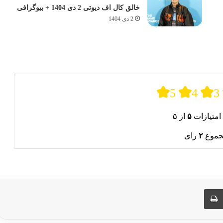
خالق کال اف دیوتی 2 دی 1404 + بیوگرافی
2 دی 1404
5
4
3
امتیازات
۵
از ۵
جموع
۲
رای
ری از طریق ایمیل
چاپ