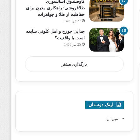
گاوصندوق آسانسوری
طلافروشی؛ راهکاری مدرن برای
حفاظت از طلا و جواهرات
27 تیر 1405
جدایی جورج و امل کلونی شایعه
است یا واقعیت؟
25 تیر 1405
بارگذاری بیشتر
لینک دوستان
مبل ال