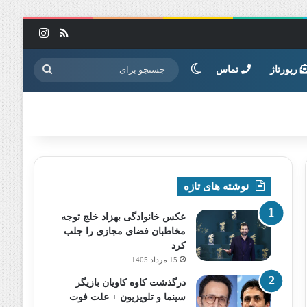
خوراک
اینستاگرا
تغییر پوسته
جستجو
رپورتاژ
تماس
برای
نوشته های تازه
عکس خانوادگی بهزاد خلج توجه
مخاطبان فضای مجازی را جلب
کرد
15 مرداد 1405
درگذشت کاوه کاویان بازیگر
سینما و تلویزیون + علت فوت