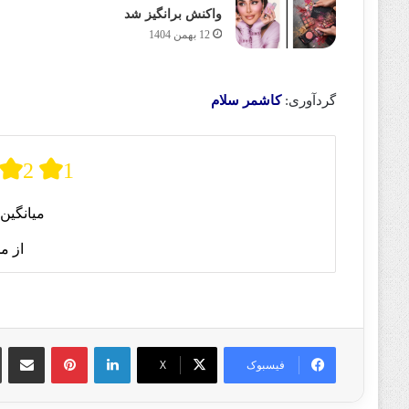
واکنش برانگیز شد
12 بهمن 1404
گردآوری:
کاشمر سلام
2
1
میانگین 
از م
لینکدین
پینترست
اشتراک گذا
فیسبوک
X