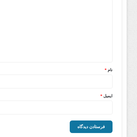
د
ی
د
گ
ا
ه
*
نام
*
ایمیل
*