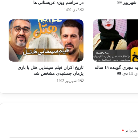
در مراسم ویژه عربستانی ها
3 دی 1402
درگذشت آیناز امید مجری گوینده 15 ساله
تاریخ اکران فیلم سینمایی هتل با بازی
 99
پژمان جمشیدی مشخص شد
6 شهریور 1402
شده‌اند
*