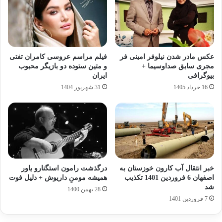
عکس مادر شدن نیلوفر امینی‌ فر
فیلم مراسم عروسی کامران تفتی
مجری سابق صداوسیما +
و متین ستوده دو بازیگر محبوب
بیوگرافی
ایران
16 خرداد 1405
31 شهریور 1404
خبر انتقال آب کارون خوزستان به
درگذشت رامون استگنارو یاور
اصفهان 6 فروردین 1401 تکذیب
همیشه مومنِ داریوش + دلیل فوت
شد
28 بهمن 1400
7 فروردین 1401