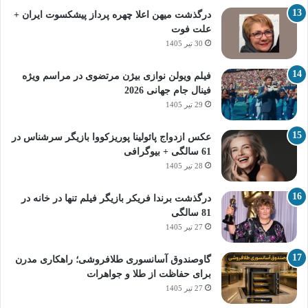
درگذشت میهن اعلا چهره پرداز پیشکسوت ایران +
علت فوت
30 تیر 1405
فیلم ویولن نوازی بیژن مرتضوی در مراسم ویژه
فینال جام جهانی 2026
29 تیر 1405
عکس ازدواج پائولینا پوریزکووا بازیگر سرشناس در
61 سالگی + بیوگرافی
28 تیر 1405
درگذشت برندا فریکر بازیگر فیلم تنها در خانه در
81 سالگی
27 تیر 1405
گاوصندوق آسانسوری طلافروشی؛ راهکاری مدرن
برای حفاظت از طلا و جواهرات
27 تیر 1405