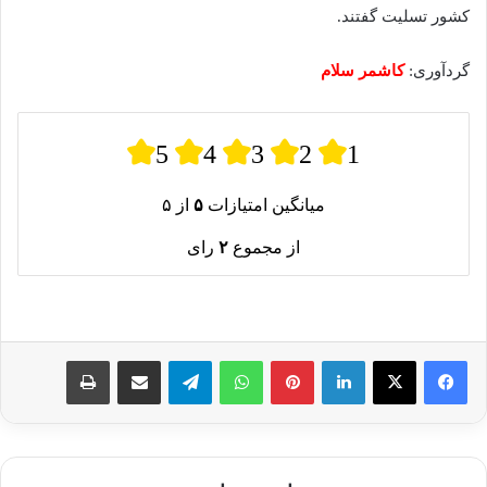
کشور تسلیت گفتند.
گردآوری:
کاشمر سلام
5
4
3
2
1
میانگین امتیازات
۵
از ۵
از مجموع
۲
رای
لینکدین
پینترست
واتس آپ
تلگرام
اشتراک گذاری از طریق ایمیل
چاپ