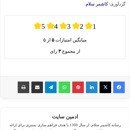
گردآوری:
کاشمر سلام
5
4
3
2
1
میانگین امتیازات
۵
از ۵
از مجموع
۳
رای
لینکدین
پینترست
واتس آپ
تلگرام
اشتراک گذاری از طریق ایمیل
چاپ
ادمین سایت
رسانه کاشمر سلام، از سال 1398 با هدف فراهم سازی بستری برای ارائه