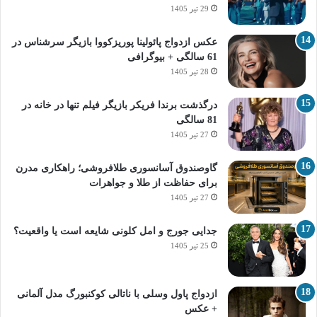
29 تیر 1405
عکس ازدواج پائولینا پوریزکووا بازیگر سرشناس در
61 سالگی + بیوگرافی
28 تیر 1405
درگذشت برندا فریکر بازیگر فیلم تنها در خانه در
81 سالگی
27 تیر 1405
گاوصندوق آسانسوری طلافروشی؛ راهکاری مدرن
برای حفاظت از طلا و جواهرات
27 تیر 1405
جدایی جورج و امل کلونی شایعه است یا واقعیت؟
25 تیر 1405
ازدواج پاول وسلی با ناتالی کوکنبورگ مدل آلمانی
+ عکس