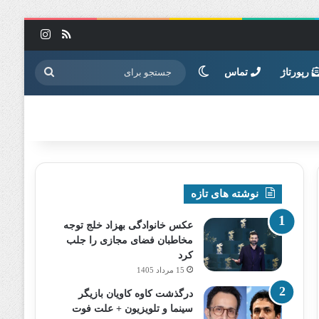
خوراک
اینستاگرا
تغییر پوسته
جستجو
رپورتاژ
تماس
برای
نوشته های تازه
عکس خانوادگی بهزاد خلج توجه
مخاطبان فضای مجازی را جلب
کرد
15 مرداد 1405
درگذشت کاوه کاویان بازیگر
سینما و تلویزیون + علت فوت