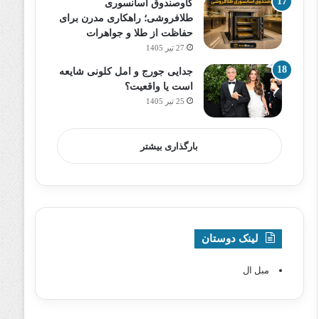
گاوصندوق آسانسوری
طلافروشی؛ راهکاری مدرن برای
حفاظت از طلا و جواهرات
27 تیر 1405
جدایی جورج و امل کلونی شایعه
است یا واقعیت؟
25 تیر 1405
بارگذاری بیشتر
لینک دوستان
مبل ال