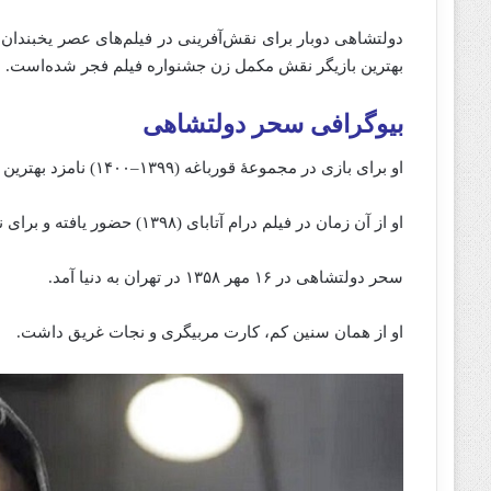
بهترین بازیگر نقش مکمل زن جشنواره فیلم فجر شده‌است.
بیوگرافی سحر دولتشاهی
او برای بازی در مجموعهٔ قورباغه (۱۳۹۹–۱۴۰۰) نامزد بهترین بازیگر زن درام از جشن حافظ شد.
او از آن زمان‌ در فیلم درام آتابای (۱۳۹۸) حضور یافته و برای نبودنت (۱۴۰۲) نامزد سیمرغ بلورین بهترین بازیگر زن شد.
سحر دولتشاهی در ۱۶ مهر ۱۳۵۸ در تهران به دنیا آمد.
او از همان سنین کم، کارت مربیگری و نجات غریق داشت.