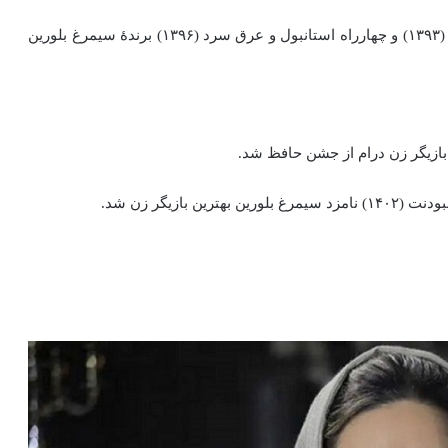
دولتشاهی دوبار برای نقش‌آفرینی در فیلم‌های عصر یخبندان (۱۳۹۳) و چهارراه استانبول و عرق سرد (۱۳۹۶) برندهٔ سیمرغ بلورین