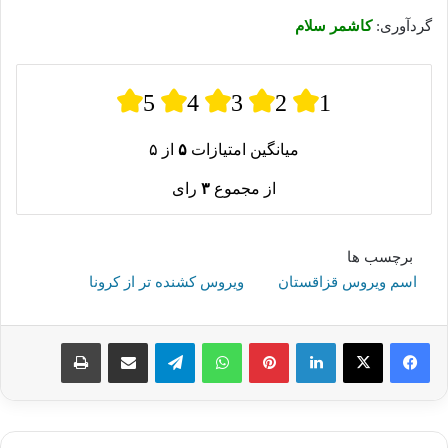
گردآوری:
کاشمر سلام
5
4
3
2
1
میانگین امتیازات
۵
از ۵
از مجموع
۳
رای
برچسب ها
اسم ویروس قزاقستان
ویروس کشنده تر از کرونا
لینکدین
پینترست
واتس آپ
تلگرام
اشتراک گذاری از طریق ایمیل
چاپ