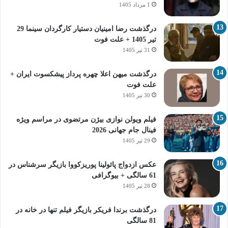
1 مرداد 1405
درگذشت رضا امینیان دستیار کارگردان سینما 29
تیر 1405 + علت فوت
31 تیر 1405
درگذشت میهن اعلا چهره پرداز پیشکسوت ایران +
علت فوت
30 تیر 1405
فیلم ویولن نوازی بیژن مرتضوی در مراسم ویژه
فینال جام جهانی 2026
29 تیر 1405
عکس ازدواج پائولینا پوریزکووا بازیگر سرشناس در
61 سالگی + بیوگرافی
28 تیر 1405
درگذشت برندا فریکر بازیگر فیلم تنها در خانه در
81 سالگی