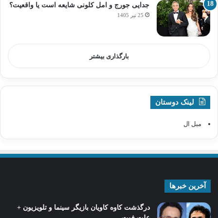
جدایی جورج و امل کلونی شایعه است یا واقعیت؟
25 تیر 1405
بارگذاری بیشتر
لینک دوستان
مبل ال
آخرین خبرها
درگذشت کاوه کاویان بازیگر سینما و تلویزیون +
علت فوت