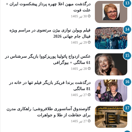
درگذشت میهن اعلا چهره پرداز پیشکسوت ایران +
علت فوت
30 تیر 1405
فیلم ویولن نوازی بیژن مرتضوی در مراسم ویژه
فینال جام جهانی 2026
29 تیر 1405
عکس ازدواج پائولینا پوریزکووا بازیگر سرشناس در
61 سالگی + بیوگرافی
28 تیر 1405
درگذشت برندا فریکر بازیگر فیلم تنها در خانه در
81 سالگی
27 تیر 1405
گاوصندوق آسانسوری طلافروشی؛ راهکاری مدرن
برای حفاظت از طلا و جواهرات
27 تیر 1405