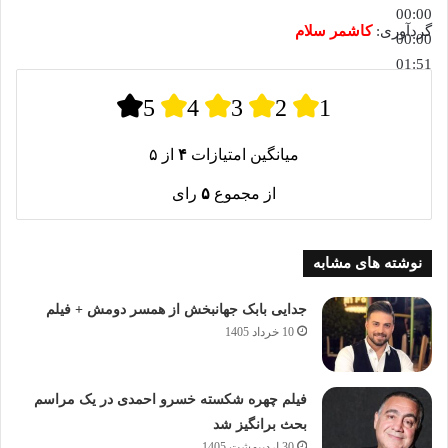
00:00
گردآوری:
کاشمر سلام
00:00
01:51
5
4
3
2
1
میانگین امتیازات
۴
از ۵
از مجموع
۵
رای
نوشته های مشابه
جدایی بابک جهانبخش از همسر دومش + فیلم
10 خرداد 1405
فیلم چهره شکسته خسرو احمدی در یک مراسم
بحث برانگیز شد
30 اردیبهشت 1405