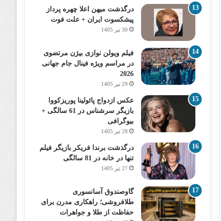
درگذشت میهن اعلا چهره پرداز
پیشکسوت ایران + علت فوت
30 تیر 1405
فیلم ویولن نوازی بیژن مرتضوی
در مراسم ویژه فینال جام جهانی
2026
29 تیر 1405
عکس ازدواج پائولینا پوریزکووا
بازیگر سرشناس در 61 سالگی +
بیوگرافی
28 تیر 1405
درگذشت برندا فریکر بازیگر فیلم
تنها در خانه در 81 سالگی
27 تیر 1405
گاوصندوق آسانسوری
طلافروشی؛ راهکاری مدرن برای
حفاظت از طلا و جواهرات