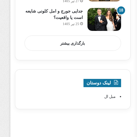
27 تیر 1405
جدایی جورج و امل کلونی شایعه
است یا واقعیت؟
25 تیر 1405
بارگذاری بیشتر
لینک دوستان
مبل ال