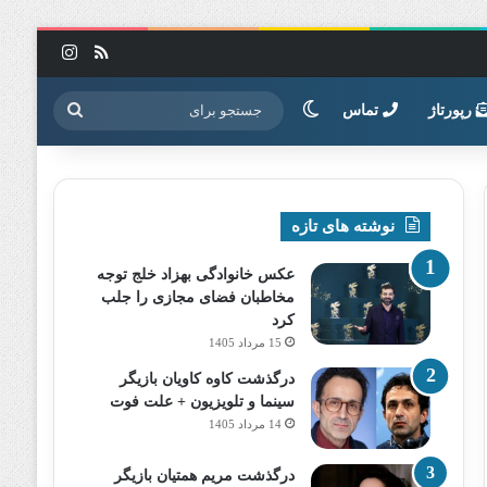
خوراک
اینستاگرا
تغییر پوسته
جستجو
رپورتاژ
تماس
برای
نوشته های تازه
عکس خانوادگی بهزاد خلج توجه
مخاطبان فضای مجازی را جلب
کرد
15 مرداد 1405
درگذشت کاوه کاویان بازیگر
سینما و تلویزیون + علت فوت
14 مرداد 1405
درگذشت مریم همتیان بازیگر