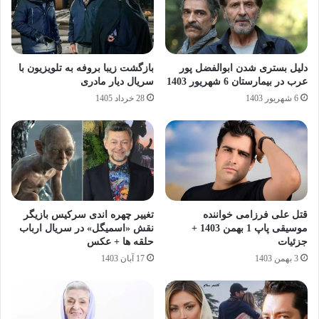
دلیل بستری شدن ابوالفضل پور
بازگشت زیبا بروفه به تلویزیون با
عرب در بیمارستان 6 شهریور 1403
سریال دیار مادری
6 شهریور 1403
28 خرداد 1405
قتل علی فرزامی خواننده
تغییر چهره اندی سرکیس بازیگر
موسیقی پاپ 1 بهمن 1403 +
نقش «اسمیگل» در سریال ارباب
جزئیات
حلقه ها + عکس
3 بهمن 1403
17 آبان 1403