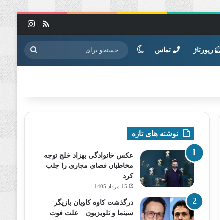
خوراک
اینستاگرا
تغییر پوسته
جستجو
رپورتاژ
تماس
برای
نوشته های تازه
عکس خانوادگی بهزاد خلج توجه
مخاطبان فضای مجازی را جلب
کرد
15 مرداد 1405
درگذشت کاوه کاویان بازیگر
سینما و تلویزیون + علت فوت