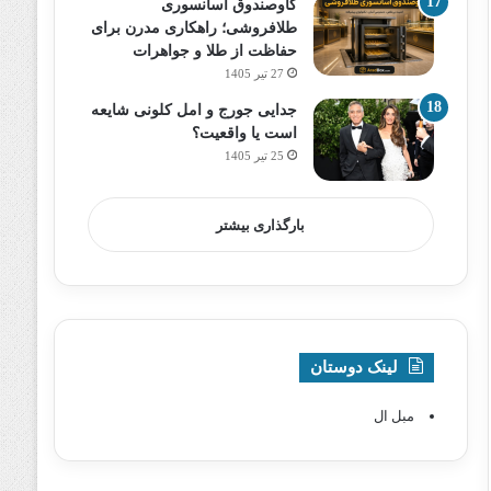
گاوصندوق آسانسوری
طلافروشی؛ راهکاری مدرن برای
حفاظت از طلا و جواهرات
27 تیر 1405
جدایی جورج و امل کلونی شایعه
است یا واقعیت؟
25 تیر 1405
بارگذاری بیشتر
لینک دوستان
مبل ال