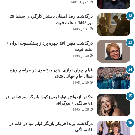
1 مرداد 1405
درگذشت رضا امینیان دستیار کارگردان سینما 29
تیر 1405 + علت فوت
31 تیر 1405
درگذشت میهن اعلا چهره پرداز پیشکسوت ایران +
علت فوت
30 تیر 1405
فیلم ویولن نوازی بیژن مرتضوی در مراسم ویژه
فینال جام جهانی 2026
29 تیر 1405
عکس ازدواج پائولینا پوریزکووا بازیگر سرشناس در
61 سالگی + بیوگرافی
28 تیر 1405
درگذشت برندا فریکر بازیگر فیلم تنها در خانه در
81 سالگی