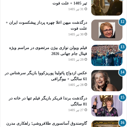
تیر 1405 + علت فوت
31 تیر 1405
درگذشت میهن اعلا چهره پرداز پیشکسوت ایران +
علت فوت
30 تیر 1405
فیلم ویولن نوازی بیژن مرتضوی در مراسم ویژه
فینال جام جهانی 2026
29 تیر 1405
عکس ازدواج پائولینا پوریزکووا بازیگر سرشناس در
61 سالگی + بیوگرافی
28 تیر 1405
درگذشت برندا فریکر بازیگر فیلم تنها در خانه در
81 سالگی
27 تیر 1405
گاوصندوق آسانسوری طلافروشی؛ راهکاری مدرن